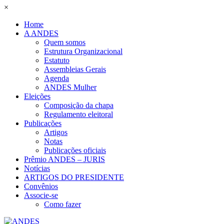
×
Home
A ANDES
Quem somos
Estrutura Organizacional
Estatuto
Assembleias Gerais
Agenda
ANDES Mulher
Eleições
Composição da chapa
Regulamento eleitoral
Publicações
Artigos
Notas
Publicações oficiais
Prêmio ANDES – JURIS
Notícias
ARTIGOS DO PRESIDENTE
Convênios
Associe-se
Como fazer