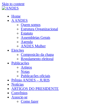
Skip to content
Home
A ANDES
Quem somos
Estrutura Organizacional
Estatuto
Assembleias Gerais
Agenda
ANDES Mulher
Eleições
Composição da chapa
Regulamento eleitoral
Publicações
Artigos
Notas
Publicações oficiais
Prêmio ANDES – JURIS
Notícias
ARTIGOS DO PRESIDENTE
Convênios
Associe-se
Como fazer