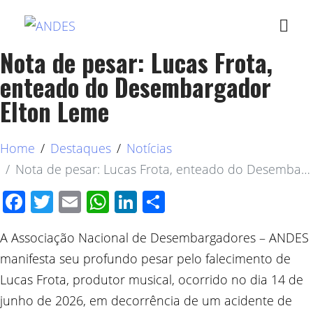
Nota de pesar: Lucas Frota,
enteado do Desembargador
Elton Leme
Home
Destaques
Notícias
Nota de pesar: Lucas Frota, enteado do Desembargador Elton Leme
Facebook
Twitter
Email
WhatsApp
LinkedIn
Compartilhar
A Associação Nacional de Desembargadores – ANDES
manifesta seu profundo pesar pelo falecimento de
Lucas Frota, produtor musical, ocorrido no dia 14 de
junho de 2026, em decorrência de um acidente de