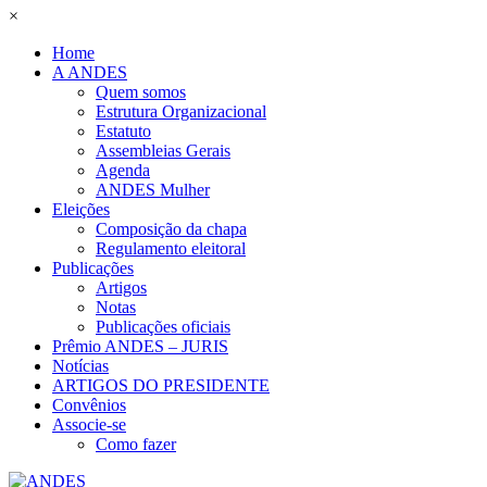
×
Home
A ANDES
Quem somos
Estrutura Organizacional
Estatuto
Assembleias Gerais
Agenda
ANDES Mulher
Eleições
Composição da chapa
Regulamento eleitoral
Publicações
Artigos
Notas
Publicações oficiais
Prêmio ANDES – JURIS
Notícias
ARTIGOS DO PRESIDENTE
Convênios
Associe-se
Como fazer