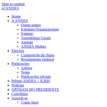
Skip to content
Home
A ANDES
Quem somos
Estrutura Organizacional
Estatuto
Assembleias Gerais
Agenda
ANDES Mulher
Eleições
Composição da chapa
Regulamento eleitoral
Publicações
Artigos
Notas
Publicações oficiais
Prêmio ANDES – JURIS
Notícias
ARTIGOS DO PRESIDENTE
Convênios
Associe-se
Como fazer