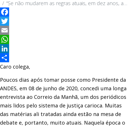
“Se não mudarem as regras atuais, em dez anos, a justiça brasileira explode”
Facebook
Twitter
Email
WhatsApp
LinkedIn
Caro colega,
Compartilhar
Poucos dias após tomar posse como Presidente da
ANDES, em 08 de junho de 2020, concedi uma longa
entrevista ao Correio da Manhã, um dos periódicos
mais lidos pelo sistema de justiça carioca. Muitas
das matérias ali tratadas ainda estão na mesa de
debate e, portanto, muito atuais. Naquela época o