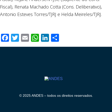
Fiscal), Renata Machado Cotta (Cons. Deliberativo),
Antonio Esteves Torres/TJRJ e Helda Meireles/TJRJ.
Facebook
Twitter
Email
WhatsApp
LinkedIn
Compartilhar
© 2025 ANDES – todos os direitos reservados.