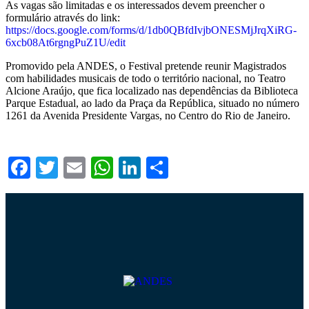
As vagas são limitadas e os interessados devem preencher o
formulário através do link:
https://docs.google.com/forms/d/1db0QBfdIvjbONESMjJrqXiRG-
6xcb08At6rgngPuZ1U/edit
Promovido pela ANDES, o Festival pretende reunir Magistrados
com habilidades musicais de todo o território nacional, no Teatro
Alcione Araújo, que fica localizado nas dependências da Biblioteca
Parque Estadual, ao lado da Praça da República, situado no número
1261 da Avenida Presidente Vargas, no Centro do Rio de Janeiro.
Facebook
Twitter
Email
WhatsApp
LinkedIn
Compartilhar