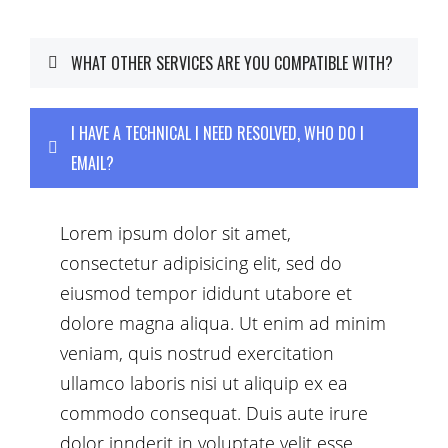
WHAT OTHER SERVICES ARE YOU COMPATIBLE WITH?
Lorem ipsum dolor sit amet,
I HAVE A TECHNICAL I NEED RESOLVED, WHO DO I
consectetur adipisicing elit, sed do
EMAIL?
eiusmod tempor ididunt utabore et
dolore magna aliqua. Ut enim ad minim
Lorem ipsum dolor sit amet,
veniam, quis nostrud exercitation
consectetur adipisicing elit, sed do
ullamco laboris nisi ut aliquip ex ea
eiusmod tempor ididunt utabore et
commodo consequat. Duis aute irure
dolore magna aliqua. Ut enim ad minim
dolor innderit in voluptate velit esse
veniam, quis nostrud exercitation
cillum dolore eu fugiat nulla pariatur.
ullamco laboris nisi ut aliquip ex ea
commodo consequat. Duis aute irure
dolor innderit in voluptate velit esse