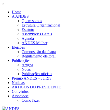
×
Home
A ANDES
Quem somos
Estrutura Organizacional
Estatuto
Assembleias Gerais
Agenda
ANDES Mulher
Eleições
Composição da chapa
Regulamento eleitoral
Publicações
Artigos
Notas
Publicações oficiais
Prêmio ANDES – JURIS
Notícias
ARTIGOS DO PRESIDENTE
Convênios
Associe-se
Como fazer