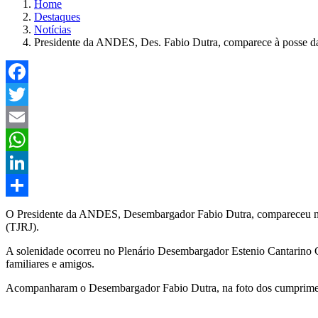
Home
Destaques
Notícias
Presidente da ANDES, Des. Fabio Dutra, comparece à posse d
Facebook
Twitter
Email
WhatsApp
LinkedIn
Compartilhar
O Presidente da ANDES, Desembargador Fabio Dutra, compareceu nest
(TJRJ).
A solenidade ocorreu no Plenário Desembargador Estenio Cantarino Ca
familiares e amigos.
Acompanharam o Desembargador Fabio Dutra, na foto dos cumprimen