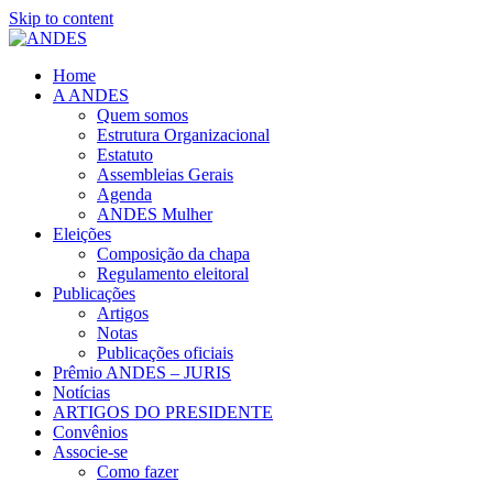
Skip to content
Home
A ANDES
Quem somos
Estrutura Organizacional
Estatuto
Assembleias Gerais
Agenda
ANDES Mulher
Eleições
Composição da chapa
Regulamento eleitoral
Publicações
Artigos
Notas
Publicações oficiais
Prêmio ANDES – JURIS
Notícias
ARTIGOS DO PRESIDENTE
Convênios
Associe-se
Como fazer