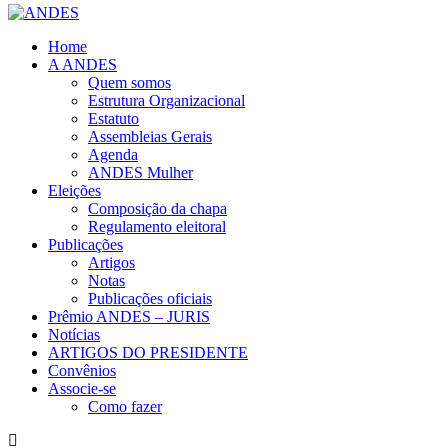
Home
A ANDES
Quem somos
Estrutura Organizacional
Estatuto
Assembleias Gerais
Agenda
ANDES Mulher
Eleições
Composição da chapa
Regulamento eleitoral
Publicações
Artigos
Notas
Publicações oficiais
Prêmio ANDES – JURIS
Notícias
ARTIGOS DO PRESIDENTE
Convênios
Associe-se
Como fazer