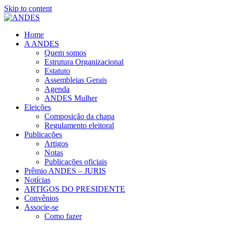
Skip to content
Home
A ANDES
Quem somos
Estrutura Organizacional
Estatuto
Assembleias Gerais
Agenda
ANDES Mulher
Eleições
Composição da chapa
Regulamento eleitoral
Publicações
Artigos
Notas
Publicações oficiais
Prêmio ANDES – JURIS
Notícias
ARTIGOS DO PRESIDENTE
Convênios
Associe-se
Como fazer