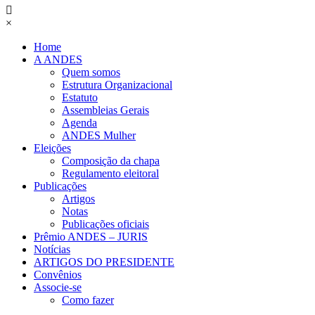
×
Home
A ANDES
Quem somos
Estrutura Organizacional
Estatuto
Assembleias Gerais
Agenda
ANDES Mulher
Eleições
Composição da chapa
Regulamento eleitoral
Publicações
Artigos
Notas
Publicações oficiais
Prêmio ANDES – JURIS
Notícias
ARTIGOS DO PRESIDENTE
Convênios
Associe-se
Como fazer