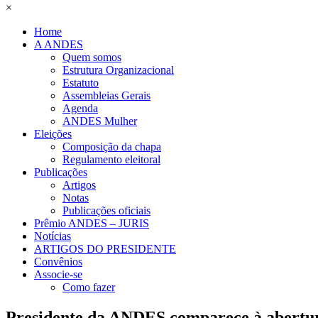
×
Home
A ANDES
Quem somos
Estrutura Organizacional
Estatuto
Assembleias Gerais
Agenda
ANDES Mulher
Eleições
Composição da chapa
Regulamento eleitoral
Publicações
Artigos
Notas
Publicações oficiais
Prêmio ANDES – JURIS
Notícias
ARTIGOS DO PRESIDENTE
Convênios
Associe-se
Como fazer
Presidente da ANDES comparece à abertur