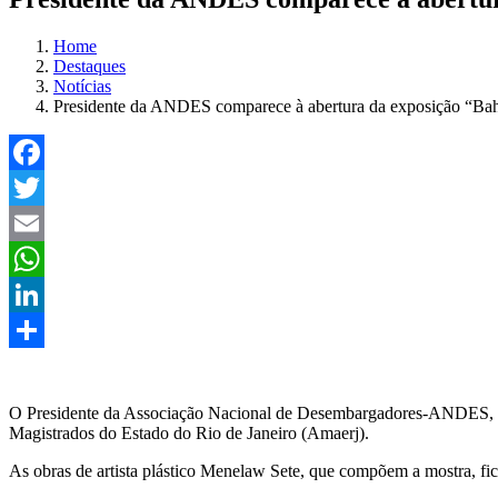
Home
Destaques
Notícias
Presidente da ANDES comparece à abertura da exposição “Ba
Facebook
Twitter
Email
WhatsApp
LinkedIn
Compartilhar
O Presidente da Associação Nacional de Desembargadores-ANDES, Des
Magistrados do Estado do Rio de Janeiro (Amaerj).
As obras de artista plástico Menelaw Sete, que compõem a mostra, fic