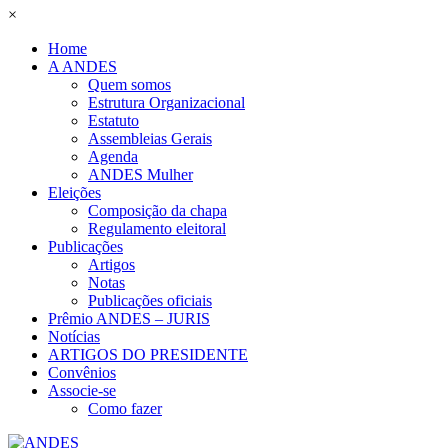
×
Home
A ANDES
Quem somos
Estrutura Organizacional
Estatuto
Assembleias Gerais
Agenda
ANDES Mulher
Eleições
Composição da chapa
Regulamento eleitoral
Publicações
Artigos
Notas
Publicações oficiais
Prêmio ANDES – JURIS
Notícias
ARTIGOS DO PRESIDENTE
Convênios
Associe-se
Como fazer