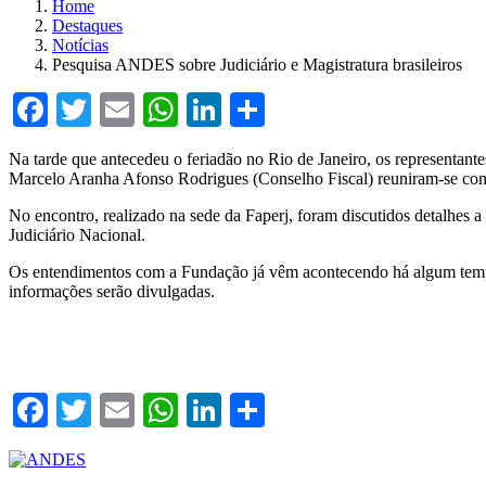
Home
Destaques
Notícias
Pesquisa ANDES sobre Judiciário e Magistratura brasileiros
Facebook
Twitter
Email
WhatsApp
LinkedIn
Compartilhar
Na tarde que antecedeu o feriadão no Rio de Janeiro, os represent
Marcelo Aranha Afonso Rodrigues (Conselho Fiscal) reuniram-se com 
No encontro, realizado na sede da Faperj, foram discutidos detalhes a 
Judiciário Nacional.
Os entendimentos com a Fundação já vêm acontecendo há algum tempo 
informações serão divulgadas.
Facebook
Twitter
Email
WhatsApp
LinkedIn
Compartilhar