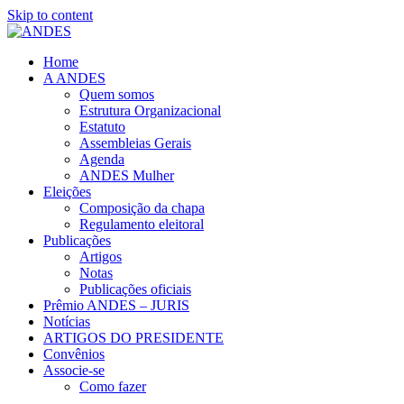
Skip to content
Home
A ANDES
Quem somos
Estrutura Organizacional
Estatuto
Assembleias Gerais
Agenda
ANDES Mulher
Eleições
Composição da chapa
Regulamento eleitoral
Publicações
Artigos
Notas
Publicações oficiais
Prêmio ANDES – JURIS
Notícias
ARTIGOS DO PRESIDENTE
Convênios
Associe-se
Como fazer