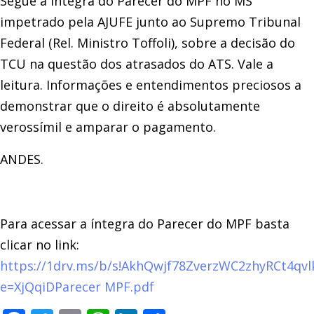
Segue a íntegra do Parecer do MPF no MS
impetrado pela AJUFE junto ao Supremo Tribunal
Federal (Rel. Ministro Toffoli), sobre a decisão do
TCU na questão dos atrasados do ATS. Vale a
leitura. Informações e entendimentos preciosos a
demonstrar que o direito é absolutamente
verossímil e amparar o pagamento.
ANDES.
Para acessar a íntegra do Parecer do MPF basta
clicar no link:
https://1drv.ms/b/s!AkhQwjf78ZverzWC2zhyRCt4qvl
e=XjQqiDParecer MPF.pdf