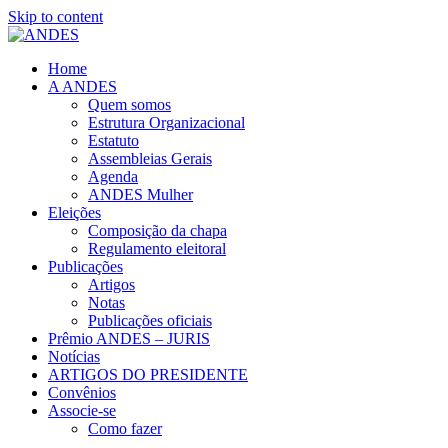
Skip to content
Home
A ANDES
Quem somos
Estrutura Organizacional
Estatuto
Assembleias Gerais
Agenda
ANDES Mulher
Eleições
Composição da chapa
Regulamento eleitoral
Publicações
Artigos
Notas
Publicações oficiais
Prêmio ANDES – JURIS
Notícias
ARTIGOS DO PRESIDENTE
Convênios
Associe-se
Como fazer