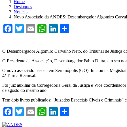
Home
Destaques
Notícias
Novo Associado da ANDES: Desembargador Algomiro Carva
Facebook
Twitter
Email
WhatsApp
LinkedIn
Compartilhar
O Desembargador Algomiro Carvalho Neto, do Tribunal de Justiça 
O Presidente da Associação, Desembargador Fabio Dutra, em seu nome
O novo associado nasceu em Serranópolis (GO). Iniciou na Magistrat
4ª Turma Recursal.
Foi juiz auxiliar da Corregedoria Geral da Justiça e Vice-coordena
de agosto do mesmo ano.
Tem dois livros publicados: “Juizados Especiais Cíveis e Criminais” e
Facebook
Twitter
Email
WhatsApp
LinkedIn
Compartilhar