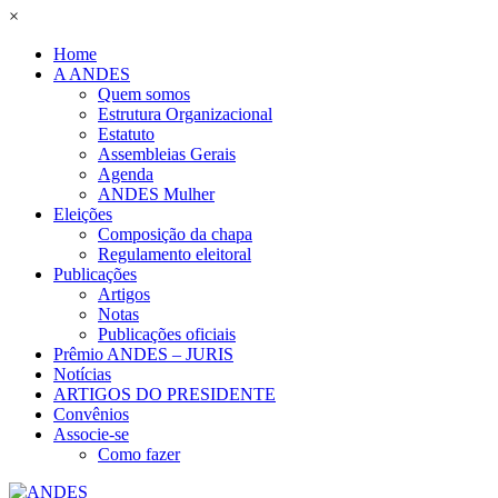
×
Home
A ANDES
Quem somos
Estrutura Organizacional
Estatuto
Assembleias Gerais
Agenda
ANDES Mulher
Eleições
Composição da chapa
Regulamento eleitoral
Publicações
Artigos
Notas
Publicações oficiais
Prêmio ANDES – JURIS
Notícias
ARTIGOS DO PRESIDENTE
Convênios
Associe-se
Como fazer