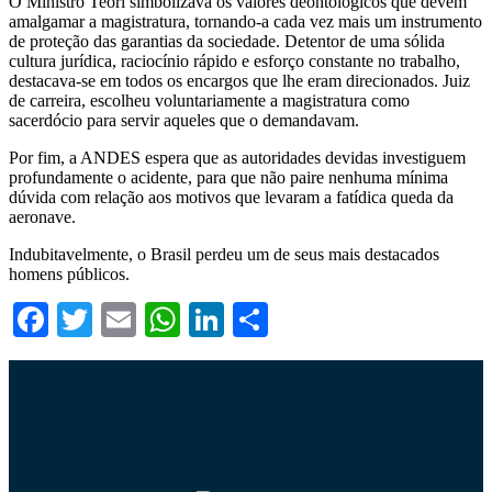
O Ministro Teori simbolizava os valores deontológicos que devem
amalgamar a magistratura, tornando-a cada vez mais um instrumento
de proteção das garantias da sociedade. Detentor de uma sólida
cultura jurídica, raciocínio rápido e esforço constante no trabalho,
destacava-se em todos os encargos que lhe eram direcionados. Juiz
de carreira, escolheu voluntariamente a magistratura como
sacerdócio para servir aqueles que o demandavam.
Por fim, a ANDES espera que as autoridades devidas investiguem
profundamente o acidente, para que não paire nenhuma mínima
dúvida com relação aos motivos que levaram a fatídica queda da
aeronave.
Indubitavelmente, o Brasil perdeu um de seus mais destacados
homens públicos.
Facebook
Twitter
Email
WhatsApp
LinkedIn
Compartilhar