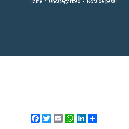
Home
Uncategorized
Nota de pesar
Facebook
Twitter
Email
WhatsApp
LinkedIn
Compar