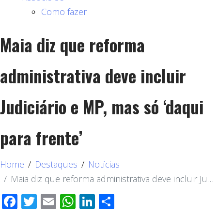
Como fazer
Maia diz que reforma
administrativa deve incluir
Judiciário e MP, mas só ‘daqui
para frente’
Home
Destaques
Notícias
Maia diz que reforma administrativa deve incluir Judiciário e MP, mas só ‘daqui para frente’
Facebook
Twitter
Email
WhatsApp
LinkedIn
Compartilhar