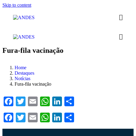
Skip to content
Fura-fila vacinação
Home
Destaques
Notícias
Fura-fila vacinação
Facebook
Twitter
Email
WhatsApp
LinkedIn
Compartilhar
Facebook
Twitter
Email
WhatsApp
LinkedIn
Compartilhar