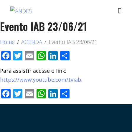
Evento IAB 23/06/21
Home
AGENDA
Evento IAB 23/06/21
Facebook
Twitter
Email
WhatsApp
LinkedIn
Compartilhar
Para assistir acesse o link:
https://www.youtube.com/tviab
.
Facebook
Twitter
Email
WhatsApp
LinkedIn
Compartilhar