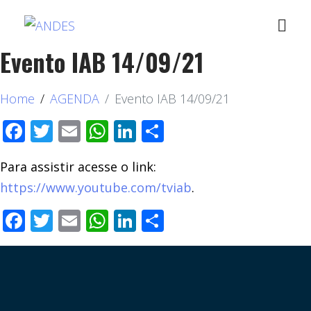
Evento IAB 14/09/21
Home
AGENDA
Evento IAB 14/09/21
Facebook
Twitter
Email
WhatsApp
LinkedIn
Compartilhar
Para assistir acesse o link:
https://www.youtube.com/tviab
.
Facebook
Twitter
Email
WhatsApp
LinkedIn
Compartilhar