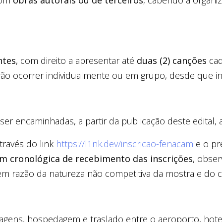
com
obras autorais ou de terceiros
, cabendo à organi
ntes
, com direito a apresentar até
duas (2) canções
cad
ão ocorrer individualmente ou em grupo, desde que in
ser encaminhadas, a partir da publicação deste edital, 
através do link
https://l1nk.dev/inscricao-fenacam
e o pr
m cronológica de recebimento das inscrições
, obser
m razão da natureza não competitiva da mostra e do cri
ens, hospedagem e traslado entre o aeroporto, hotel 