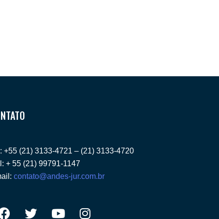
NTATO
l: +55 (21) 3133-4721 – (21) 3133-4720
l: + 55 (21) 99791-1147
ail:
contato@andes-jur.com.br