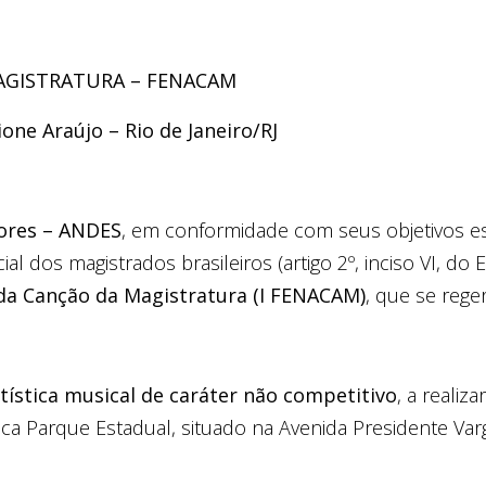
tilhar
AGISTRATURA – F
ENACAM
one Araújo – Rio de Janeiro/RJ
ores – ANDES
, em conformidade com seus objetivos e
al dos magistrados brasileiros (artigo 2º, inciso VI, do 
l da Canção da Magistratura (I FENACAM)
, que se rege
tística musical de caráter não competitivo
, a realiz
teca Parque Estadual, situado na Avenida Presidente Var