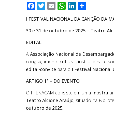
Facebook
Twitter
Email
WhatsApp
LinkedIn
Compar
I FESTIVAL NACIONAL DA CANÇÃO DA M
30 e 31 de outubro de 2025 – Teatro Alci
EDITAL
A
Associação Nacional de Desembargad
congraçamento cultural, institucional e soci
edital-convite
para o
I Festival Naciona
ARTIGO 1º – DO EVENTO
O I FENACAM consiste em uma
mostra ar
Teatro Alcione Araújo
, situado na Biblio
outubro de 2025
.