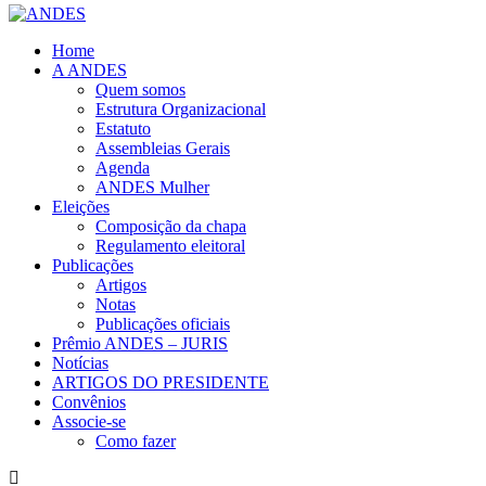
Home
A ANDES
Quem somos
Estrutura Organizacional
Estatuto
Assembleias Gerais
Agenda
ANDES Mulher
Eleições
Composição da chapa
Regulamento eleitoral
Publicações
Artigos
Notas
Publicações oficiais
Prêmio ANDES – JURIS
Notícias
ARTIGOS DO PRESIDENTE
Convênios
Associe-se
Como fazer