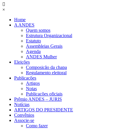
×
Home
A ANDES
Quem somos
Estrutura Organizacional
Estatuto
Assembleias Gerais
Agenda
ANDES Mulher
Eleições
Composição da chapa
Regulamento eleitoral
Publicações
Artigos
Notas
Publicações oficiais
Prêmio ANDES – JURIS
Notícias
ARTIGOS DO PRESIDENTE
Convênios
Associe-se
Como fazer