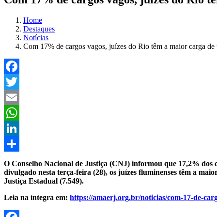
Home
Destaques
Notícias
Com 17% de cargos vagos, juízes do Rio têm a maior carga de 
Facebook
Twitter
Email
WhatsApp
LinkedIn
Compartilhar
O Conselho Nacional de Justiça (CNJ) informou que 17,2% dos ca
divulgado nesta terça-feira (28), os juízes fluminenses têm a ma
Justiça Estadual (7.549).
Leia na íntegra em:
https://amaerj.org.br/noticias/com-17-de-car