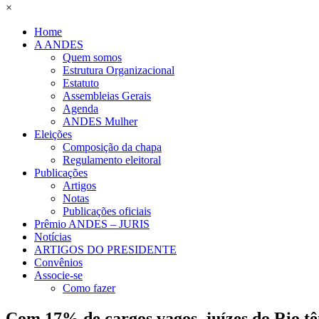
×
Home
A ANDES
Quem somos
Estrutura Organizacional
Estatuto
Assembleias Gerais
Agenda
ANDES Mulher
Eleições
Composição da chapa
Regulamento eleitoral
Publicações
Artigos
Notas
Publicações oficiais
Prêmio ANDES – JURIS
Notícias
ARTIGOS DO PRESIDENTE
Convênios
Associe-se
Como fazer
Com 17% de cargos vagos, juízes do Rio tê