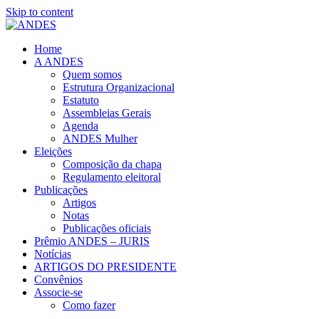
Skip to content
Home
A ANDES
Quem somos
Estrutura Organizacional
Estatuto
Assembleias Gerais
Agenda
ANDES Mulher
Eleições
Composição da chapa
Regulamento eleitoral
Publicações
Artigos
Notas
Publicações oficiais
Prêmio ANDES – JURIS
Notícias
ARTIGOS DO PRESIDENTE
Convênios
Associe-se
Como fazer