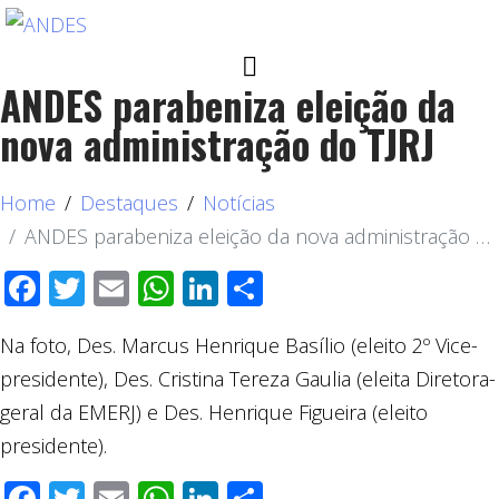
ANDES parabeniza eleição da
nova administração do TJRJ
Home
Destaques
Notícias
ANDES parabeniza eleição da nova administração do TJRJ
Facebook
Twitter
Email
WhatsApp
LinkedIn
Compartilhar
Na foto, Des. Marcus Henrique Basílio (eleito 2º Vice-
presidente), Des. Cristina Tereza Gaulia (eleita Diretora-
geral da EMERJ) e Des. Henrique Figueira (eleito
presidente).
Facebook
Twitter
Email
WhatsApp
LinkedIn
Compartilhar