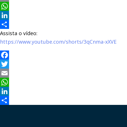
Email
WhatsApp
LinkedIn
Assista o vídeo:
Compartilhar
https://www.youtube.com/shorts/3qCnma-xXVE
Facebook
Twitter
Email
WhatsApp
LinkedIn
Compartilhar